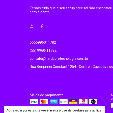
Temos tudo que o seu setup precisa! Não encontrou 
com a gente
5555996011782
(55) 9960-11782
contato@hardcoretecnologia.com.br
Rua Benjamin Constant 1254 - Centro - Caçapava do
Meios de pagamento
M
e
Ao navegar por este site
você aceita o uso de cookies
para agilizar