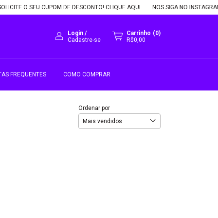
LICITE O SEU CUPOM DE DESCONTO! CLIQUE AQUI
NOS SIGA NO INSTAGRAM, 
Login
/
Carrinho
(
0
)
Cadastre-se
R$0,00
TAS FREQUENTES
COMO COMPRAR
Ordenar por