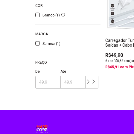
COR
Branco (1)
MARCA
Carregador Tu
Sumexr (1)
Saídas + Cabo
Tipo C Sx-f17
R$49,90
6
x
de
R$8,32
sem ju
PREÇO
R$45,91
com
Pix
De
Até