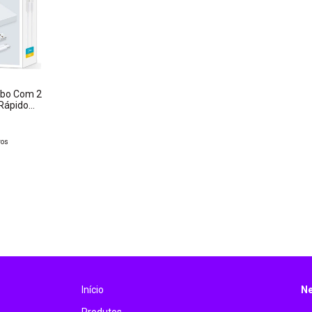
rbo Com 2
 Rápido
ros
Início
Ne
Produtos