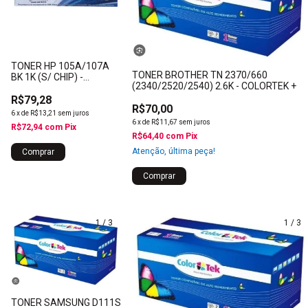
TONER HP 105A/107A
TONER BROTHER TN 2370/660
BK 1K (S/ CHIP) -
(2340/2520/2540) 2.6K - COLORTEK +
PREMIUM
R$79,28
R$70,00
6
x
de
R$13,21
sem juros
6
x
de
R$11,67
sem juros
R$72,94
com
Pix
R$64,40
com
Pix
Atenção, última peça!
1
/
3
1
/
3
TONER SAMSUNG D111S