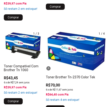
R$39,97
com
Pix
Comprar
Só restam
2
em estoque!
1
/
3
1
/
4
Toner Compatível Com
Brother Tn 1060
Toner Brother Tn-2370 Color Tek
R$43,45
6
x
de
R$7,24
sem juros
R$70,00
R$39,97
com
Pix
6
x
de
R$11,67
sem juros
Só restam
2
em estoque!
R$64,40
com
Pix
Só restam
4
em estoque!
Comprar