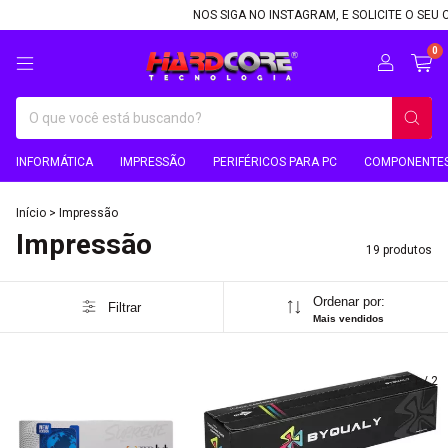
NOS SIGA NO INSTAGRAM, E SOLICITE O SEU CUP
0
INFORMÁTICA
IMPRESSÃO
PERIFÉRICOS PARA PC
COMPONENTES
Início
>
Impressão
Impressão
19 produtos
Ordenar por:
Filtrar
Mais vendidos
1
/
2