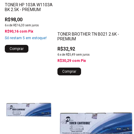
TONER HP 103A W1103A
BK 2.5K - PREMIUM
R$98,00
6
x
de
R$16,33
sem juros
R$90,16
com
Pix
TONER BROTHER TN B021 2.6K -
Só restam
5
em estoque!
PREMIUM
R$32,92
6
x
de
R$5,49
sem juros
R$30,29
com
Pix