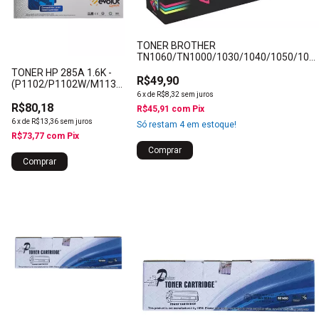
TONER BROTHER
TN1060/TN1000/1030/1040/1050/107
- BY QUALY
TONER HP 285A 1.6K -
R$49,90
(P1102/P1102W/M1132)
- EVOLUT SUPREME
6
x
de
R$8,32
sem juros
R$80,18
R$45,91
com
Pix
6
x
de
R$13,36
sem juros
Só restam
4
em estoque!
R$73,77
com
Pix