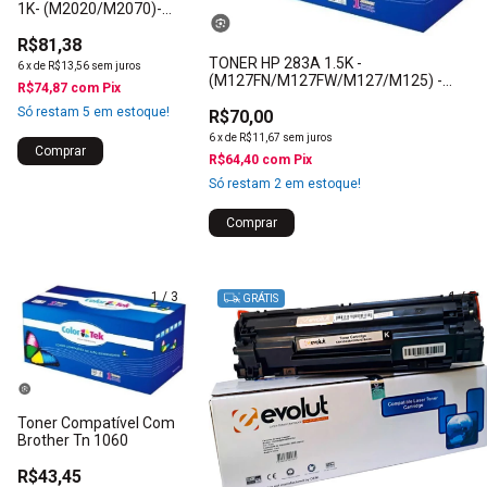
1K- (M2020/M2070)-
ATUALI COLORTEK +
R$81,38
TONER HP 283A 1.5K -
6
x
de
R$13,56
sem juros
(M127FN/M127FW/M127/M125) -
R$74,87
com
Pix
COLORTEK +
Só restam
5
em estoque!
R$70,00
6
x
de
R$11,67
sem juros
R$64,40
com
Pix
Só restam
2
em estoque!
1
/
3
1
/
5
GRÁTIS
Toner Compatível Com
Brother Tn 1060
R$43,45