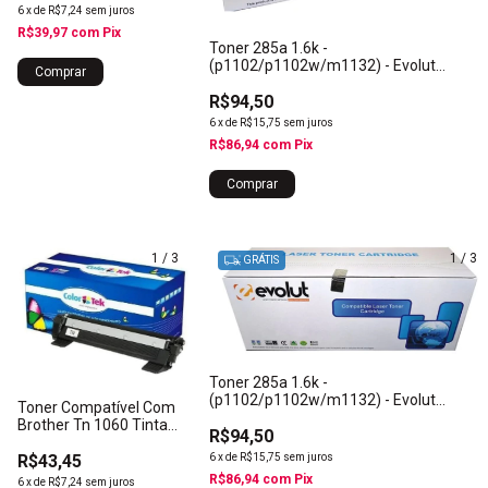
6
x
de
R$7,24
sem juros
R$39,97
com
Pix
Toner 285a 1.6k -
(p1102/p1102w/m1132) - Evolut
Supreme Tinta Preto
R$94,50
6
x
de
R$15,75
sem juros
R$86,94
com
Pix
1
/
3
1
/
3
GRÁTIS
Toner 285a 1.6k -
(p1102/p1102w/m1132) - Evolut
Toner Compatível Com
Supreme
Brother Tn 1060 Tinta
R$94,50
Preto
R$43,45
6
x
de
R$15,75
sem juros
R$86,94
com
Pix
6
x
de
R$7,24
sem juros