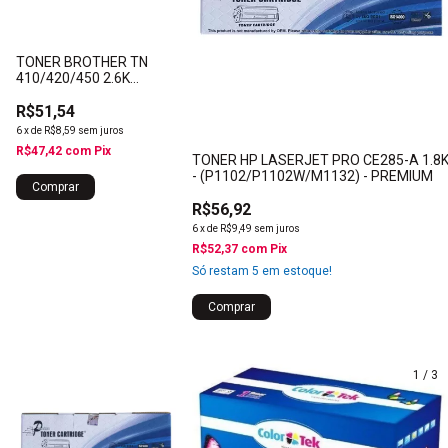
TONER BROTHER TN
410/420/450 2.6K
(2220/7065) - PREMIUM
R$51,54
6
x
de
R$8,59
sem juros
R$47,42
com
Pix
TONER HP LASERJET PRO CE285-A 1.8
- (P1102/P1102W/M1132) - PREMIUM
R$56,92
6
x
de
R$9,49
sem juros
R$52,37
com
Pix
Só restam
5
em estoque!
1
/
3