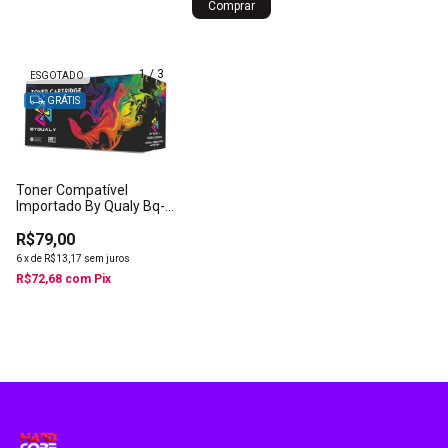
Comprar
1
/
3
ESGOTADO
GRÁTIS
Toner Compatível
Importado By Qualy Bq-
285a 1un
R$79,00
6
x
de
R$13,17
sem juros
R$72,68
com
Pix