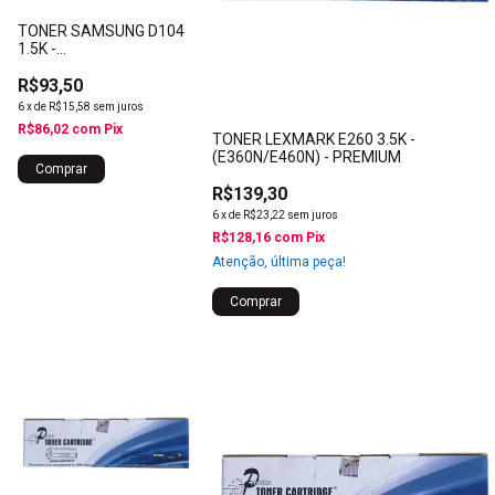
TONER SAMSUNG D104
1.5K -
(ML1665/SCX3200) -
PREMIUM
R$93,50
6
x
de
R$15,58
sem juros
R$86,02
com
Pix
TONER LEXMARK E260 3.5K -
(E360N/E460N) - PREMIUM
R$139,30
6
x
de
R$23,22
sem juros
R$128,16
com
Pix
Atenção, última peça!