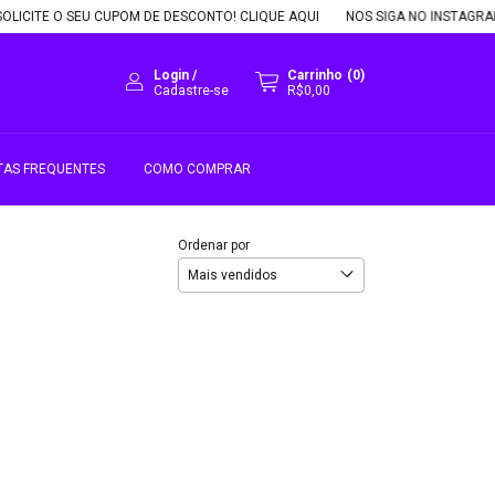
OLICITE O SEU CUPOM DE DESCONTO! CLIQUE AQUI
NOS SIGA NO INSTAGRAM,
Login
/
Carrinho
(
0
)
Cadastre-se
R$0,00
TAS FREQUENTES
COMO COMPRAR
Ordenar por