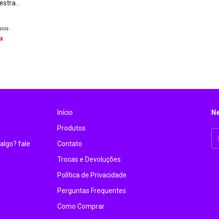
estra
Cor Preto
uros
ix
Início
Ne
Produtos
algo? fale
Contato
Trocas e Devoluções
Política de Privacidade
Perguntas Frequentes
Como Comprar