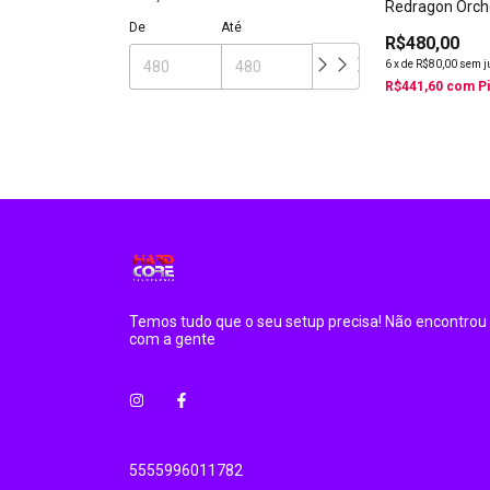
Redragon Orch
Preta - Gs811 
De
Até
110v/220v
R$480,00
6
x
de
R$80,00
sem j
R$441,60
com
P
Temos tudo que o seu setup precisa! Não encontrou 
com a gente
5555996011782