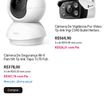
Câmera De Vigilância Por Vídeo
Tp-link Vigi C340 Bullet Network
4mp Cor Branca
R$569,90
6
x
de
R$94,98
sem juros
R$524,31
com
Pix
Câmera De Segurança Wi-fi
Pan/tilt Tp-link Tapo Tc70 Full
Hd
R$378,00
6
x
de
R$63,00
sem juros
R$347,76
com
Pix
Atenção, última peça!