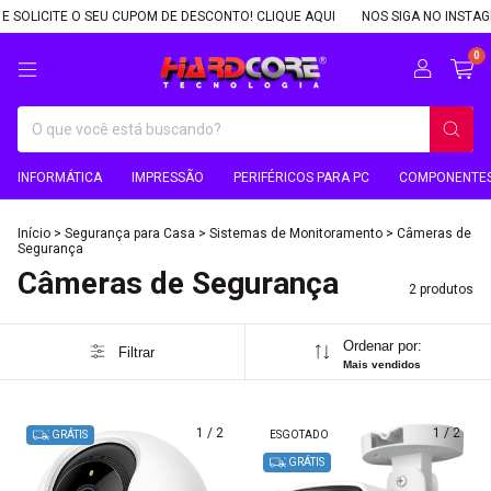
OLICITE O SEU CUPOM DE DESCONTO! CLIQUE AQUI
NOS SIGA NO INSTAGRAM,
0
INFORMÁTICA
IMPRESSÃO
PERIFÉRICOS PARA PC
COMPONENTES
Início
>
Segurança para Casa
>
Sistemas de Monitoramento
>
Câmeras de
Segurança
Câmeras de Segurança
2 produtos
Ordenar por:
Filtrar
Mais vendidos
1
/
2
1
/
2
GRÁTIS
ESGOTADO
GRÁTIS