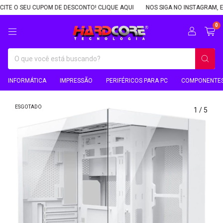
ITE O SEU CUPOM DE DESCONTO! CLIQUE AQUI
NOS SIGA NO INSTAGRAM, E S
0
INFORMÁTICA
IMPRESSÃO
PERIFÉRICOS PARA PC
COMPONENTES
ESGOTADO
1
/
5