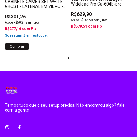
GABINETE GAMER SET WHITE
Wideload Pro Ca-604b-pro
GHOST - LATERAL EM VIDRO -
Preto Mid Tower Vidro Atx
PCYES - GSWGPBR
R$629,90
R$301,26
6
x
de
R$104,98
sem juros
6
x
de
R$50,21
sem juros
R$579,51
com
Pix
R$277,16
com
Pix
Só restam
2
em estoque!
Temos tudo que o seu setup precisa! Não encontrou algo? fale
com a gente