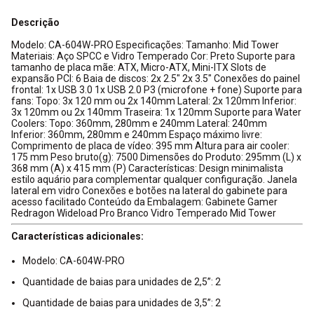
Descrição
Modelo: CA-604W-PRO Especificações: Tamanho: Mid Tower
Materiais: Aço SPCC e Vidro Temperado Cor: Preto Suporte para
tamanho de placa mãe: ATX, Micro-ATX, Mini-ITX Slots de
expansão PCI: 6 Baia de discos: 2x 2.5" 2x 3.5" Conexões do painel
frontal: 1x USB 3.0 1x USB 2.0 P3 (microfone + fone) Suporte para
fans: Topo: 3x 120 mm ou 2x 140mm Lateral: 2x 120mm Inferior:
3x 120mm ou 2x 140mm Traseira: 1x 120mm Suporte para Water
Coolers: Topo: 360mm, 280mm e 240mm Lateral: 240mm
Inferior: 360mm, 280mm e 240mm Espaço máximo livre:
Comprimento de placa de vídeo: 395 mm Altura para air cooler:
175 mm Peso bruto(g): 7500 Dimensões do Produto: 295mm (L) x
368 mm (A) x 415 mm (P) Características: Design minimalista
estilo aquário para complementar qualquer configuração. Janela
lateral em vidro Conexões e botões na lateral do gabinete para
acesso facilitado Conteúdo da Embalagem: Gabinete Gamer
Redragon Wideload Pro Branco Vidro Temperado Mid Tower
Características adicionales:
Modelo: CA-604W-PRO
Quantidade de baias para unidades de 2,5”: 2
Quantidade de baias para unidades de 3,5”: 2