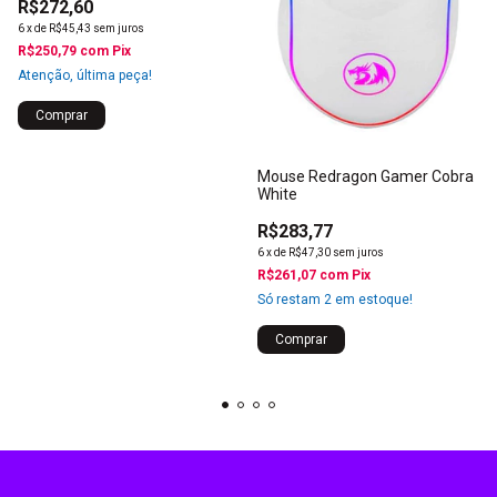
R$272,60
6
x
de
R$45,43
sem juros
R$250,79
com
Pix
Atenção, última peça!
Mouse Redragon Gamer Cobra
White
R$283,77
6
x
de
R$47,30
sem juros
R$261,07
com
Pix
Só restam
2
em estoque!
Comprar