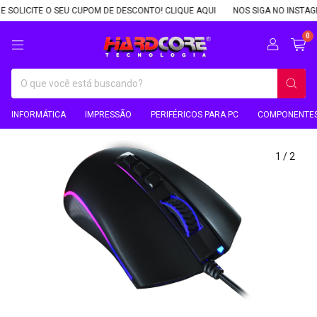
ICITE O SEU CUPOM DE DESCONTO! CLIQUE AQUI
NOS SIGA NO INSTAGRAM, 
0
INFORMÁTICA
IMPRESSÃO
PERIFÉRICOS PARA PC
COMPONENTES
1
/
2