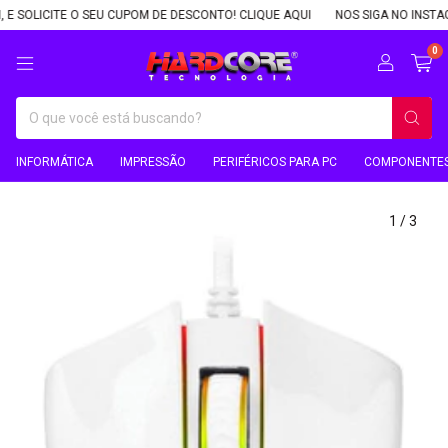
LICITE O SEU CUPOM DE DESCONTO! CLIQUE AQUI
NOS SIGA NO INSTAGRAM,
0
INFORMÁTICA
IMPRESSÃO
PERIFÉRICOS PARA PC
COMPONENTES
1
/
3