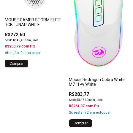
MOUSE GAMER STORM ELITE
RGB LUNAR WHITE
R$272,60
6
x
de
R$45,43
sem juros
R$250,79
com
Pix
Atenção, última peça!
Mouse Redragon Cobra White
M711-w White
R$283,77
6
x
de
R$47,30
sem juros
R$261,07
com
Pix
Só restam
2
em estoque!